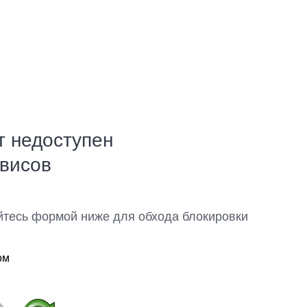
т недоступен
рвисов
йтесь формой ниже для обхода блокировки
ом