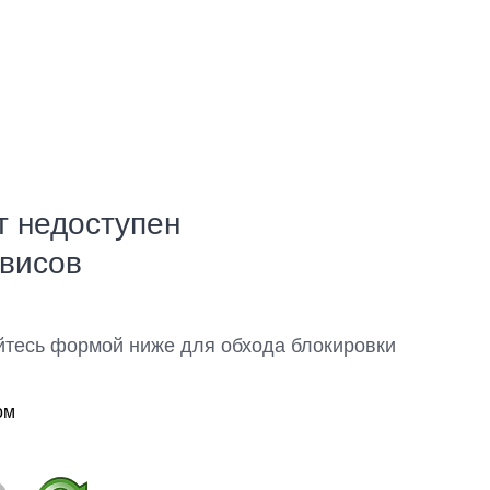
т недоступен
рвисов
йтесь формой ниже для обхода блокировки
ом