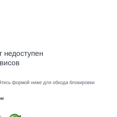
т недоступен
рвисов
йтесь формой ниже для обхода блокировки
ом