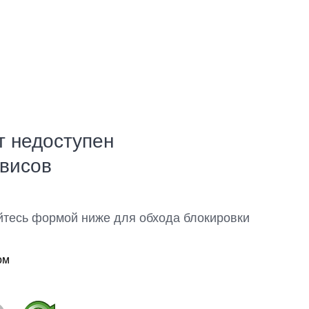
т недоступен
рвисов
йтесь формой ниже для обхода блокировки
ом