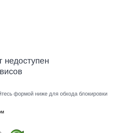
т недоступен
рвисов
йтесь формой ниже для обхода блокировки
ом