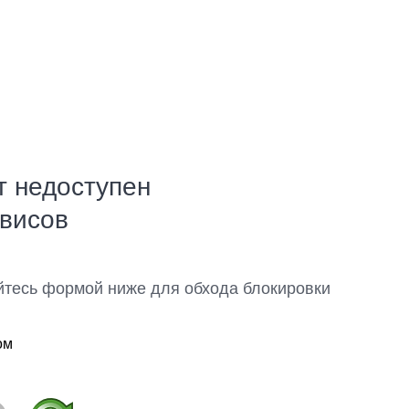
т недоступен
рвисов
йтесь формой ниже для обхода блокировки
ом