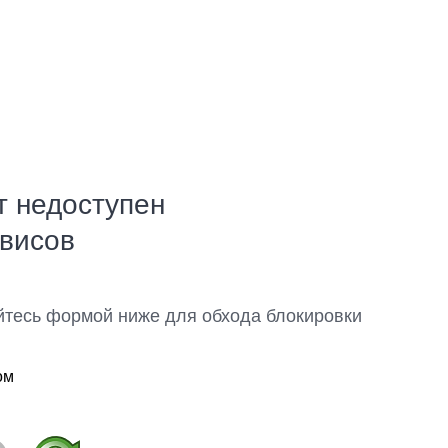
т недоступен
рвисов
йтесь формой ниже для обхода блокировки
ом