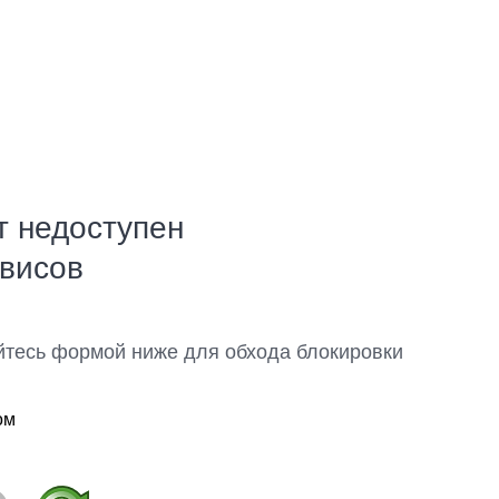
т недоступен
рвисов
йтесь формой ниже для обхода блокировки
ом