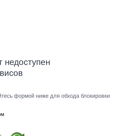
т недоступен
рвисов
йтесь формой ниже для обхода блокировки
ом