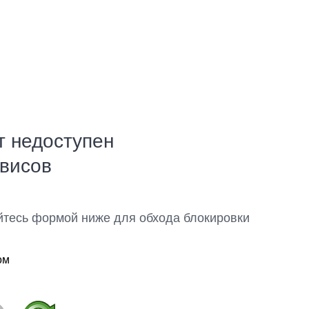
т недоступен
рвисов
йтесь формой ниже для обхода блокировки
ом