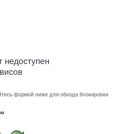
т недоступен
рвисов
йтесь формой ниже для обхода блокировки
ом