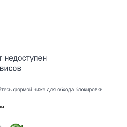
т недоступен
рвисов
йтесь формой ниже для обхода блокировки
ом