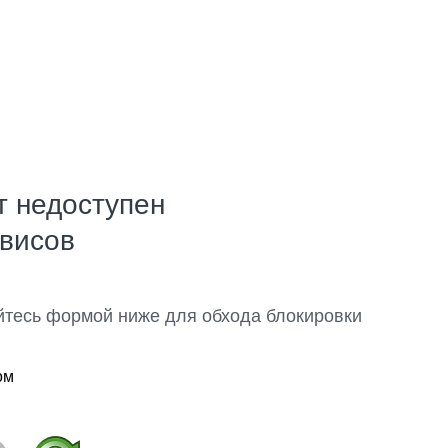
т недоступен
рвисов
йтесь формой ниже для обхода блокировки
ом