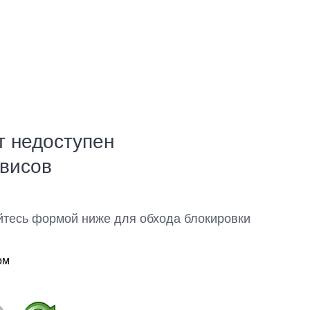
т недоступен
рвисов
йтесь формой ниже для обхода блокировки
ом