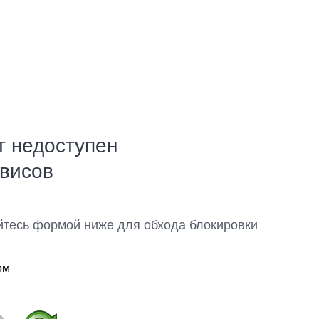
т недоступен
рвисов
йтесь формой ниже для обхода блокировки
ом