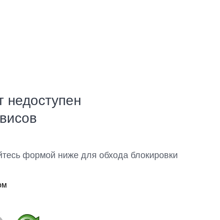
т недоступен
рвисов
йтесь формой ниже для обхода блокировки
ом