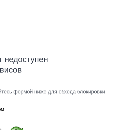
т недоступен
рвисов
йтесь формой ниже для обхода блокировки
ом