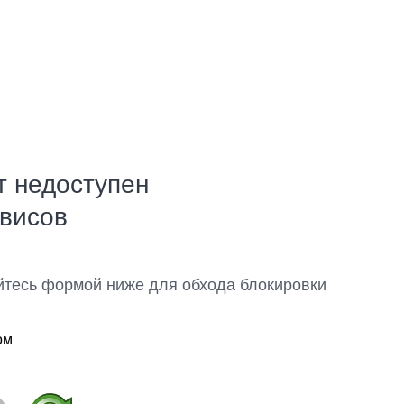
т недоступен
рвисов
йтесь формой ниже для обхода блокировки
ом