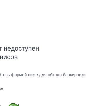
т недоступен
рвисов
йтесь формой ниже для обхода блокировки
ом