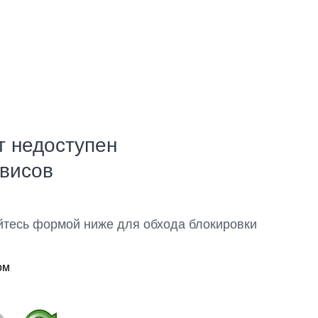
т недоступен
рвисов
йтесь формой ниже для обхода блокировки
ом