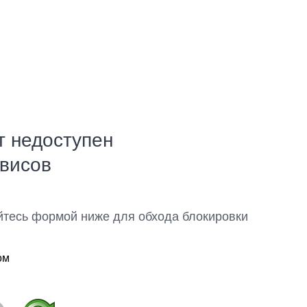
т недоступен
рвисов
йтесь формой ниже для обхода блокировки
ом