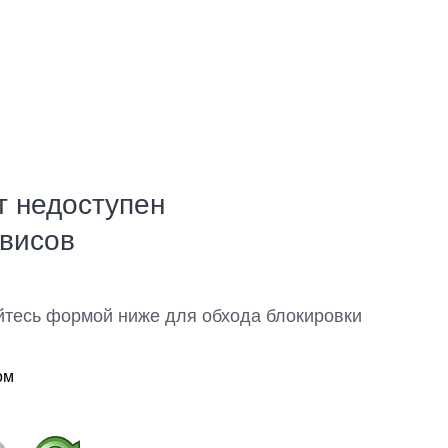
т недоступен
рвисов
йтесь формой ниже для обхода блокировки
ом