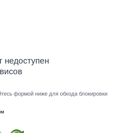
т недоступен
рвисов
йтесь формой ниже для обхода блокировки
ом